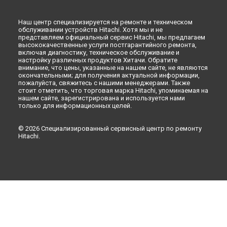
Ремонт холодильника R-H330PUC4KPBK Hitachi в
Новокузнецке
Наш центр специализируется на ремонте и техническом
Ремонт холодильника R-H330PUC4KPBK Hitachi в
Рязани
обслуживании устройств Hitachi. Хотя мы и не
Ремонт холодильника R-H330PUC4KPBK Hitachi в
Астрахани
представляем официальный сервис Hitachi, мы предлагаем
высококачественные услуги постгарантийного ремонта,
Ремонт холодильника R-H330PUC4KPBK Hitachi в
включая диагностику, техническое обслуживание и
Набережных Челнах
настройку различных продуктов Хитачи. Обратите
Ремонт холодильника R-H330PUC4KPBK Hitachi в
Липецке
внимание, что цены, указанные на нашем сайте, не являются
окончательными; для получения актуальной информации,
пожалуйста, свяжитесь с нашими менеджерами. Также
стоит отметить, что торговая марка Hitachi, упоминаемая на
нашем сайте, зарегистрирована и используется нами
только для информационных целей.
© 2026 Специализированный сервисный центр по ремонту
Hitachi.