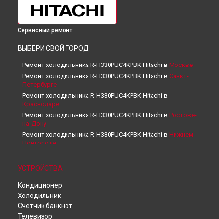
Сервисный ремонт
ВЫБЕРИ СВОЙ ГОРОД
Ремонт холодильника R-H330PUC4KPBK Hitachi в
Москве
Ремонт холодильника R-H330PUC4KPBK Hitachi в
Санкт-
Петербурге
Ремонт холодильника R-H330PUC4KPBK Hitachi в
Краснодаре
Ремонт холодильника R-H330PUC4KPBK Hitachi в
Ростове-
на-Дону
Ремонт холодильника R-H330PUC4KPBK Hitachi в
Нижнем
Новгороде
Ремонт холодильника R-H330PUC4KPBK Hitachi в
Новосибирске
УСТРОЙСТВА
Ремонт холодильника R-H330PUC4KPBK Hitachi в
Челябинске
Кондиционер
Ремонт холодильника R-H330PUC4KPBK Hitachi в
Холодильник
Екатеринбурге
Счетчик банкнот
Ремонт холодильника R-H330PUC4KPBK Hitachi в
Казани
Телевизор