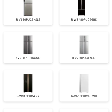
R-V660PUC3KSLS
R-WB480PUC2GBK
R-V910PUC1KXSTS
R-V720PUC1KSLS
R-W910PUC4INX
R-V660PUC3KPWH